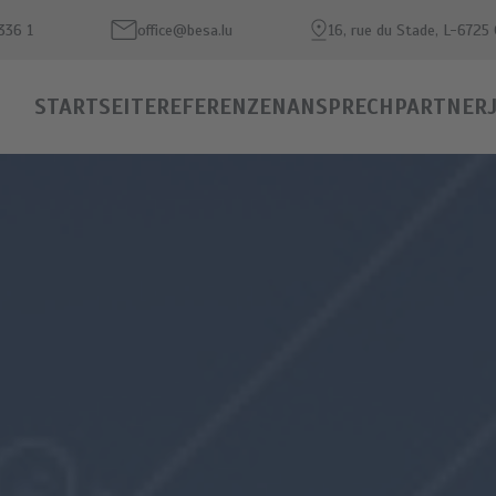
336 1
office@besa.lu
16, rue du Stade, L-6725
STARTSEITE
REFERENZEN
ANSPRECHPARTNER